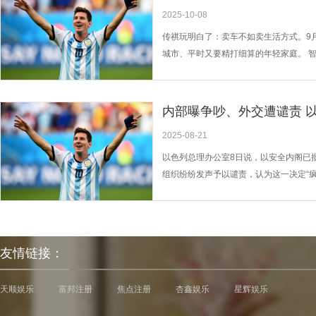
2025-10-08
传祺玩明白了：卖车不如卖生活方式。9月2
城市、平时又要精打细算的年轻家庭。 智能
于追平手机了。27英寸AR-HUD把导
风险区域（比如突然窜出的行人），像给车装
内部曝争吵、外交遭谴责 以
2025-08-21
以色列总理办公室8日说，以安全内阁已
组织纷纷发声予以谴责，认为这一决定“疯
秘书长古特雷斯的助理发言人斯特凡妮·
志着事态“危险升级”，可能加重数百万巴
友情链接：
天顺娱乐
富邦注册
焦点注册
杏鑫娱乐
星辉娱乐