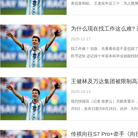
系也算和睦。 王老实年近三十，为人憨
名叫杏花，生得清秀白净，手巧心细，针
逆。 隔壁的赵小亮比王老实小两岁，脑
脂水粉，日子比王...
为什么现在找工作这么难?
2025-12-17
找工作难？ 别急，先看看你是不是也踩了
民币还快 还记得十年前本科毕业就能找到
地走，本科生不如狗，专科生...算了，
个是靠学历吃饭的？(好吧，其实挺多的...
王健林及万达集团被限制高
2025-10-13
现代快报讯（记者 徐梦云）天眼查显示，
月6日，发布日期为9月26日。此外，9
融法院。 天眼查显示，大连万达集团股份
币，是一家以从事房地产为主的企业。经
传祺向往S7 Pro+牵手《